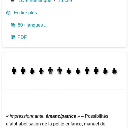
🛒
Livre numérique
⋅
Broché
📖
En lire plus...
📚
80+ langues ...
🎁
PDF
👩‍👩‍👧‍👦👨‍👨‍👧‍👧👨‍👩‍👧‍👧
👩‍👩‍👧‍👧👨‍👩‍👧‍👧
« impressionnante,
émancipatrice
»
– Possibilités
d’alphabétisation de la petite enfance, manuel de