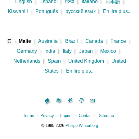
English
|
Español
|
हिन्दी
|
Italiano
|
日本語
|
Kiswahili
|
Português
|
русский язык
|
En lire plus...
🛒
-
Malte
|
Australia
|
Brazil
|
Canada
|
France
|
Germany
|
India
|
Italy
|
Japan
|
Mexico
|
Netherlands
|
Spain
|
United Kingdom
|
United
States
|
En lire plus...
🏠
📚
🎁
🧑
💌
Terms
⋅
Privacy
⋅
Imprint
⋅
Contact
⋅
Sitemap
©️
1995‑2026
Philipp Winterberg