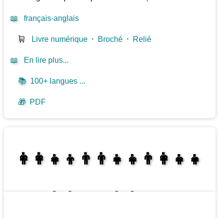
📖
français-anglais
🛒
Livre numérique
⋅
Broché
⋅
Relié
📖
En lire plus...
📚
100+ langues ...
🎁
PDF
👩‍👩‍👧‍👦👨‍👨‍👧‍👧👨‍👩‍👧‍👧
👩‍👩‍👧‍👧👨‍👩‍👧‍👧