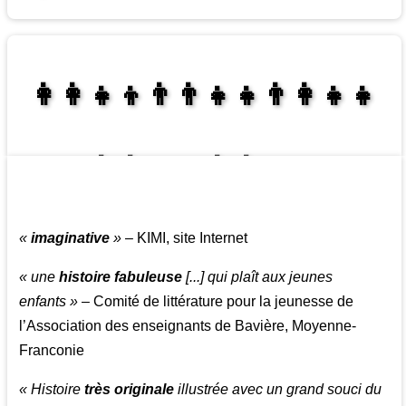
👩‍👩‍👧‍👦👨‍👨‍👧‍👧👨‍👩‍👧‍👧
👩‍👩‍👧‍👧👨‍👩‍👧‍👧
«
imaginative
»
– KIMI, site Internet
« une
histoire fabuleuse
[...] qui plaît aux jeunes
enfants »
– Comité de littérature pour la jeunesse de
l’Association des enseignants de Bavière, Moyenne-
Franconie
« Histoire
très originale
illustrée avec un grand souci du