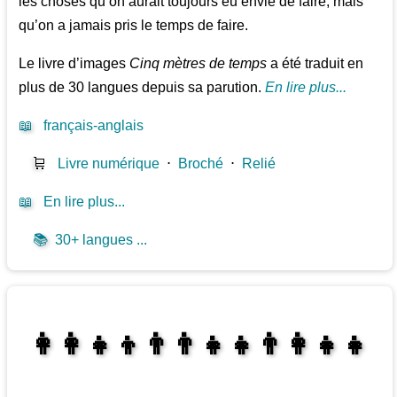
les choses qu’on aurait toujours eu envie de faire, mais
qu’on a jamais pris le temps de faire.
Le livre d’images
Cinq mètres de temps
a été traduit en
plus de 30 langues depuis sa parution.
En lire plus...
📖
français-anglais
🛒
Livre numérique
⋅
Broché
⋅
Relié
📖
En lire plus...
📚
30+ langues ...
👩‍👩‍👧‍👦👨‍👨‍👧‍👧👨‍👩‍👧‍👧