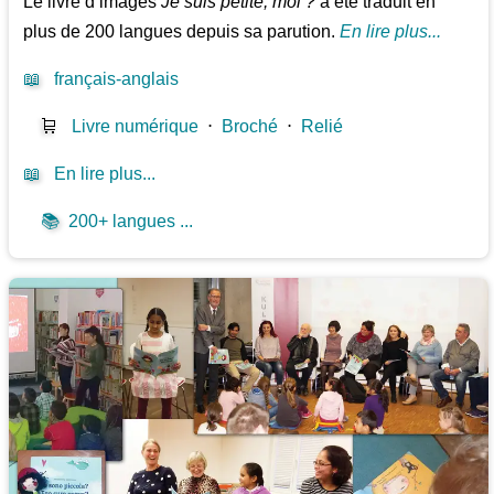
Le livre d’images
Je suis petite, moi ?
a été traduit en
plus de 200 langues depuis sa parution.
En lire plus...
📖
français-anglais
🛒
Livre numérique
⋅
Broché
⋅
Relié
📖
En lire plus...
📚
200+ langues ...