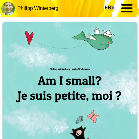
FR
▾
Philipp Winterberg