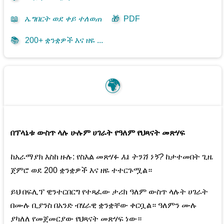
📖
ኤግበርት ወደ ቀይ ተለወጠ
🎁
PDF
📚
200+ ቋንቋዎች እና ዘዬ ...
🌍
በፕላኔቱ ውስጥ ላሉ ሁሉም ሀገራት የዓለም የህጻናት መጽሃፍ
ከአራማያክ እስከ ዙሉ: የስእል መጽሃፉ
እኔ ትንሽ ነኝ?
ከታተመበት ጊዜ
ጀምሮ ወደ 200 ቋንቋዎች እና ዘዬ ተተርጉሟል።
ይህ በፍሊፕ ዊንተርበርግ የተጻፈው ታሪክ ዓለም ውስጥ ላሉት ሀገራት
በሙሉ ቢያንስ በአንድ ብሄራዊ ቋንቋቸው ቀርቧል። ዓለምን ሙሉ
ያካለለ የመጀመርያው የህጻናት መጽሃፍ ነው።