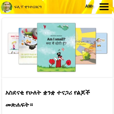
AM
▾
ፍሊፕ ዊንተርበርግ
አስደናቂ የሁለት ቋንቋ ተናጋሪ የልጆች
መጽሐፍት።