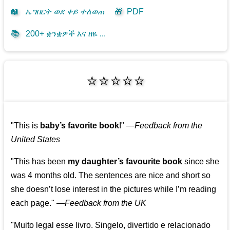
📖
ኤግበርት ወደ ቀይ ተለወጠ
🎁
PDF
📚
200+ ቋንቋዎች እና ዘዬ ...
⭐⭐⭐⭐⭐
"This is
baby’s favorite book
!"
—
Feedback from the
United States
"This has been
my daughter’s favourite book
since she
was 4 months old. The sentences are nice and short so
she doesn’t lose interest in the pictures while I’m reading
each page."
—
Feedback from the UK
"Muito legal esse livro. Singelo, divertido e relacionado