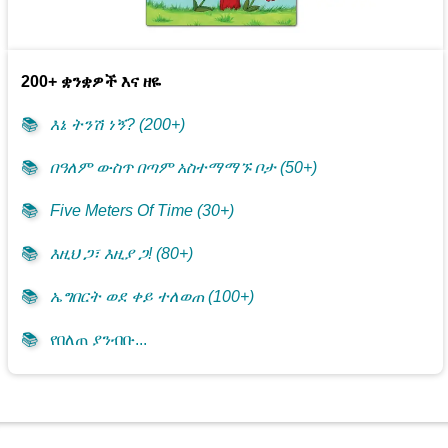
200+ ቋንቋዎች እና ዘዬ
📚
እኔ ትንሽ ነኝ? (200+)
📚
በዓለም ውስጥ በጣም አስተማማኙ ቦታ (50+)
📚
Five Meters Of Time (30+)
📚
እዚህ ጋ፣ እዚያ ጋ! (80+)
📚
ኤግበርት ወደ ቀይ ተለወጠ (100+)
📚
የበለጠ ያንብቡ...