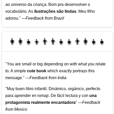
ao universo da criança. Bom pra desenvolver o
vocabulário. As
ilustrações são lindas
. Meu filho
adorou."
—
Feedback from Brazil
👩‍👩‍👧‍👦👨‍👨‍👧‍👧👨‍👩‍👧‍👧
👩‍👩‍👧‍👧👨‍👩‍👧‍👧
"You are small or big depending on with what you relate
to. A simple
cute book
which exactly portrays this
message."
—
Feedback from India
"Muy buen libro infantil. Dinámico, orgánico, perfecto
para aprender en romaji. De fácil lectura y con
una
protagonista realmente encantadora
"
—
Feedback
from Mexico