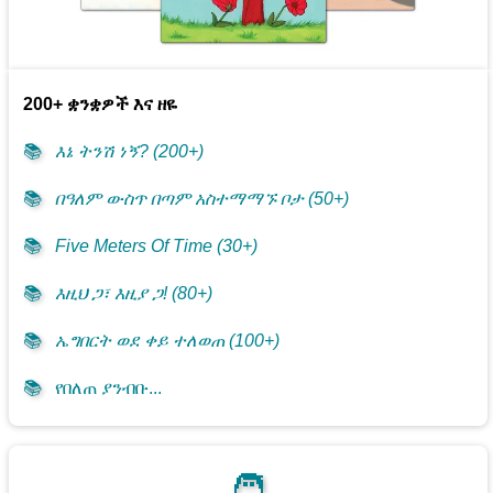
200+ ቋንቋዎች እና ዘዬ
📚
እኔ ትንሽ ነኝ? (200+)
📚
በዓለም ውስጥ በጣም አስተማማኙ ቦታ (50+)
📚
Five Meters Of Time (30+)
📚
እዚህ ጋ፣ እዚያ ጋ! (80+)
📚
ኤግበርት ወደ ቀይ ተለወጠ (100+)
📚
የበለጠ ያንብቡ...
🧑