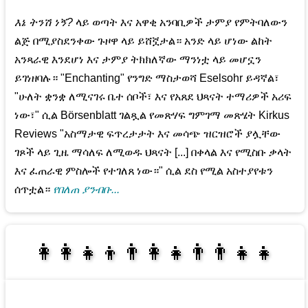
እኔ ትንሽ ነኝ?
ላይ ወጣት እና አዋቂ አንባቢዎች ታምያ የምትባለውን
ልጅ በሚያስደንቀው ጉዞዋ ላይ ይሸኟታል። አንድ ላይ ሆነው ልከት
አንጻራዊ እንደሆነ እና ታምያ ትክክለኛው ማንነቷ ላይ መሆኗን
ይገነዘባሉ። "Enchanting" የንግድ ማስታወሻ Eselsohr ይዳኛል፣
"ሁለት ቋንቋ ለሚናገሩ ቤተ ሰቦች፣ እና የአጸደ ህጻናት ተማሪዎች አሪፍ
ነው፣" ሲል Börsenblatt ገልጿል የመጽሃፍ ግምገማ መጽሄት Kirkus
Reviews "አስማታዊ ፍጥረታታት እና መሳጭ ዝርዝሮች ያሏቸው
ገጾች ላይ ጊዜ ማሳለፍ ለሚወዱ ህጻናት [...] በቀላል እና የሚስቡ ቃላት
እና ፈጠራዊ ምስሎች የተገለጸ ነው።" ሲል ደስ የሚል አስተያየቱን
ሰጥቷል።
የበለጠ ያንብቡ...
👩‍👩‍👧‍👦👨‍👩‍👧👨‍👨‍👧‍👧
👨‍👧‍👦👩‍👩‍👧‍👧