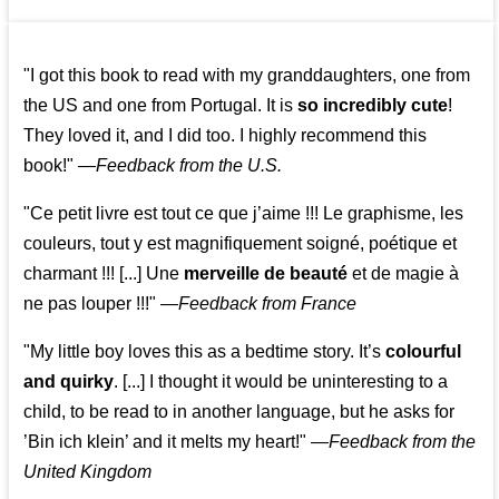
👩‍👩‍👧‍👧👨‍👩‍👧‍👧
"I got this book to read with my granddaughters, one from
the US and one from Portugal. It is
so incredibly cute
!
They loved it, and I did too. I highly recommend this
book!"
—
Feedback from the U.S.
"Ce petit livre est tout ce que j’aime !!! Le graphisme, les
couleurs, tout y est magnifiquement soigné, poétique et
charmant !!! [...] Une
merveille de beauté
et de magie à
ne pas louper !!!"
—
Feedback from France
"My little boy loves this as a bedtime story. It’s
colourful
and quirky
. [...] I thought it would be uninteresting to a
child, to be read to in another language, but he asks for
’
Bin ich klein
’ and it melts my heart!"
—
Feedback from the
United Kingdom