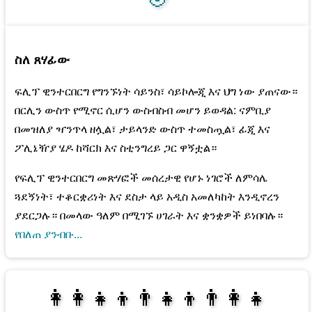
ስለ ጸሃፊው
ፍሊፕ ዊንተርበርግ የግንኙነት ሳይንስ፣ ሳይኮሎጂ እና ህግ ነው ያጠናው።
በርሊን ውስጥ የሚኖር ሲሆን ውስብስብ መሆን ይወዳል: ናምቢያ
በመዝለያ ዣንጥላ ዘሏል፣ ታይላንድ ውስጥ ተመስጧል፣ ፊጂ እና
ፖሊኔዥያ ሄዶ ከሻርክ እና ስቲንግረይ ጋር ዋኝቷል።
የፍሊፕ ዊንተርበርግ መጽሃፎች መሰረታዊ የሆኑ ነገሮች ለምሳሌ
ጓደኝነት፣ ተቆርቋሪነት እና ደስታ ላይ አዲስ አመለካከት እንዲኖረን
ያደርጋሉ። በመላው ዓለም በሚገኙ ሀገራት እና ቋንቋዎች ይነበባሉ።
የበለጠ ያንብቡ...
👩‍👩‍👧‍👦👨‍👧‍👦👨‍👩‍👧