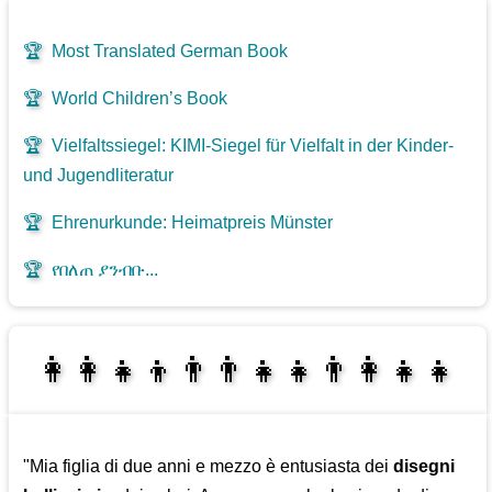
🏆
Most Translated German Book
🏆
World Children’s Book
🏆
Vielfaltssiegel: KIMI-Siegel für Vielfalt in der Kinder-
und Jugendliteratur
🏆
Ehrenurkunde: Heimatpreis Münster
🏆
የበለጠ ያንብቡ...
👩‍👩‍👧‍👦👨‍👨‍👧‍👧👨‍👩‍👧‍👧
👩‍👧‍👦👨‍👩‍👧‍👧
"Mia figlia di due anni e mezzo è entusiasta dei
disegni