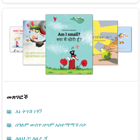
መጽሃፎች
📖
እኔ ትንሽ ነኝ?
📖
በዓለም ውስጥ በጣም አስተማማኙ ቦታ
📖
እዚህ ጋ፣ እዚያ ጋ!