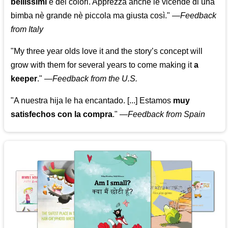
bellissimi
e dei colori. Apprezza anche le vicende di una
bimba nè grande nè piccola ma giusta così."
—
Feedback
from Italy
"My three year olds love it and the story’s concept will
grow with them for several years to come making it
a
keeper
."
—
Feedback from the U.S.
"A nuestra hija le ha encantado. [...] Estamos
muy
satisfechos con la compra
."
—
Feedback from Spain