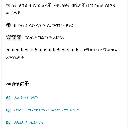
የሁለት ቋንቋ ተናጋሪ ልጆች መጽሐፍት በሺዎች በሚቆጠሩ የቋንቋ
ውህዶች:
🌍
በፕላኔቷ ላይ ላለው እያንዳንዱ ሀገር
🏆🏆🏆
ባለብዙ ሽልማት አሸናፊ
👩‍👩‍👧‍👦👨‍👨‍👧‍👧👨‍👩‍👧‍👧👩‍👩‍👧‍👧
በሚሊዮን የሚቆጠሩ
አንባቢዎች
መጽሃፎች
📖
እኔ ትንሽ ነኝ?
📖
በዓለም ውስጥ በጣም አስተማማኙ ቦታ
📖
እዚህ ጋ፣ እዚያ ጋ!